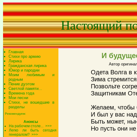
Настоящий п
Главная
И будуще
Стихи про армию
Лирика
Автор оригина
Гражданская лирика
Юмор и пародии
Одета Волга в к
Моим любимым и
Зима стремится
родным
Пение дуэтом
Позвольте согр
Светлой памяти...
Защитникам Оте
Времена года
Мои песни
Стихи, не вошедшие в
Желаем, чтобы 
разделы
И был у вас на
Рекомендуем:
Быть может, нын
Анонсы
На рабочем столе...
>>>
Но пусть они не
Легко ли быть сегодня
генералом?
>>>