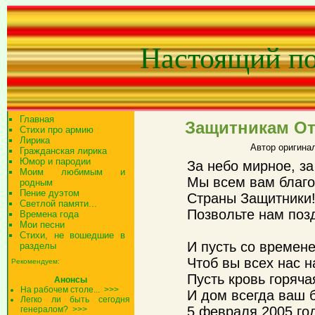
Настоящий п
Главная
Защитникам Оте
Стихи про армию
Лирика
Автор оригина
Гражданская лирика
Юмор и пародии
За небо мирное, з
Моим любимым и
Мы всем вам благо
родным
Пение дуэтом
Страны Защитники!
Светлой памяти...
Позвольте нам поз
Времена года
Мои песни
Стихи, не вошедшие в
И пусть со времен
разделы
Чтоб вы всех нас 
Рекомендуем:
Пусть кровь горяча
Анонсы
На рабочем столе...
>>>
И дом всегда ваш б
Легко ли быть сегодня
5 февраля 2005 го
генералом?
>>>