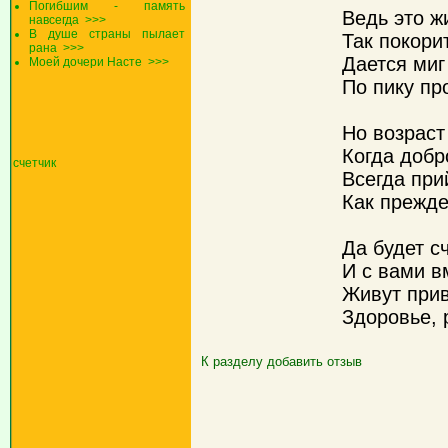
Погибшим - память
Ведь это ж
навсегда
>>>
В душе страны пылает
Так покор
рана
>>>
Дается миг 
Моей дочери Насте
>>>
По пику пр
Но возраст
Когда добр
счетчик
Всегда при
Как прежде
Да будет с
И с вами в
Живут прив
Здоровье, 
К разделу
добавить отзыв