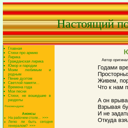
Настоящий п
Главная
Стихи про армию
Лирика
Автор оригина
Гражданская лирика
Юмор и пародии
Годами вр
Моим любимым и
Просторных
родным
Пение дуэтом
Живем, пор
Светлой памяти...
Что к нам 
Времена года
Мои песни
Стихи, не вошедшие в
А он врыва
разделы
Взрывая бу
Рекомендуем:
И не задат
Анонсы
На рабочем столе...
>>>
Откуда взя
Легко ли быть сегодня
генералом?
>>>