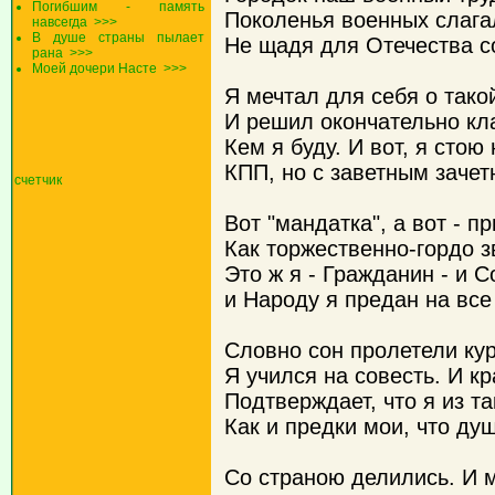
Погибшим - память
Поколенья военных слага
навсегда
>>>
В душе страны пылает
Не щадя для Отечества с
рана
>>>
Моей дочери Насте
>>>
Я мечтал для себя о тако
И решил окончательно кл
Кем я буду. И вот, я стою
КПП, но с заветным зачет
счетчик
Вот "мандатка", а вот - п
Как торжественно-гордо з
Это ж я - Гражданин - и С
и Народу я предан на все
Словно сон пролетели кур
Я учился на совесть. И к
Подтверждает, что я из т
Как и предки мои, что д
Со страною делились. И 