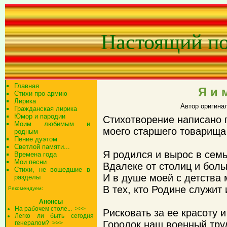
Настоящий п
Главная
Я и 
Стихи про армию
Лирика
Автор оригина
Гражданская лирика
Юмор и пародии
Cтихотворение написано 
Моим любимым и
моего старшего товарища 
родным
Пение дуэтом
Светлой памяти...
Я родился и вырос в сем
Времена года
Мои песни
Вдалеке от столиц и боль
Стихи, не вошедшие в
И в душе моей с детства 
разделы
В тех, кто Родине служит 
Рекомендуем:
Анонсы
На рабочем столе...
>>>
Рисковать за ее красоту и
Легко ли быть сегодня
Городок наш военный тру
генералом?
>>>